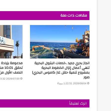
مقالات ذات صلة
انجاز بحري جديد ..خدمات البترول البحرية
مدعومة بزيادة ال
تنهي أعمال إنزال الخطوط البحرية
تحقق 
بمشروع تنمية حقل غاز كاموس البحري|
النصف الأول من 026
صور
2026/07/30 3:13:32 مساءً
2026/08/04 1:22:51 مساءً
اترك تعليقاً