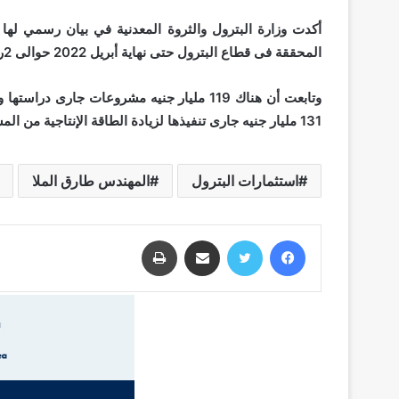
المحققة فى قطاع البترول حتى نهاية أبريل 2022 حوالى 2ر1تريليون جنيه منها 778 مليار جنيه مشروعات بدأ تشغيلها .
131 مليار جنيه جارى تنفيذها لزيادة الطاقة الإنتاجية من المشتقات البترولية ومن ثم تقليل الاستيراد .
استثمارات البترول
المهندس طارق الملا
فيسبوك
تويتر
مشاركة عبر البريد
طباعة