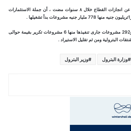
أكدت وزارة البترول والثروة المعدنية في بيان رسمي لها عن انجازات القطاع خلال ٨ سنوات مضت ، أن جملة الاستثمارات
وتابعت أن هناك 119 مليار جنيه مشروعات جارى دراستها و292 مشروعات جارى تنفيذها منها 6 مشروعات تكرير بقيمة حوالى
وزارة البترول
وزير البترول