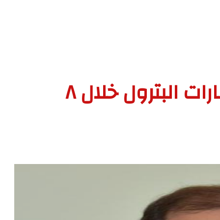
١.٢ تريليون جنيه استثمارات البترول خلال ٨