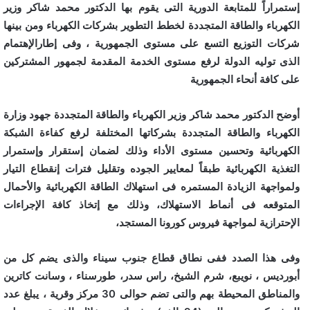
إستمراراً للمتابعة الدورية التى يقوم بها الدكتور محمد شاكر وزير
الكهرباء والطاقة المتجددة لخطط التطوير بشركات الكهرباء ومن بينها
شركات التوزيع التسع على مستوى الجمهورية ، وفى إطارالإهتمام
الذى توليه الدولة لرفع مستوى الخدمة المقدمة لجمهور المشتركين
على كافة أنحاء الجمهورية
أوضح الدكتور محمد شاكر وزير الكهرباء والطاقة المتجددة جهود وزارة
الكهرباء والطاقة المتجددة بشركاتها المختلفة لرفع كفاءة الشبكة
الكهربائية وتحسين مستوى الأداء وذلك لضمان إستقرار وإستمرار
التغذية الكهربائية طبقاً لمعايير الجوده وتقليل فترات إنقطاع التيار
ولمواجهة الزيادة المستمره فى استهلاك الطاقة الكهربائية والأحمال
المتوقعه فى أنماط الاستهلاك، وذلك مع إتخاذ كافة الإجراءات
الإحترازية لمواجهة فيروس كورونا المستجد،
وفى هذا الصدد ففى نطاق قطاع جنوب سيناء والذى يضم كل من
أبورديس ، نويبع، شرم الشيخ، راس سدر، طورسناء ، وسانت كاترين
والمناطق المحيطة بهم والتى تضم حوالى 30 مركز وقرية ، يبلغ عدد