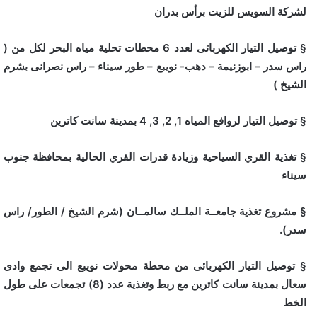
لشركة السويس للزيت برأس بدران
§ توصيل التيار الكهربائى لعدد 6 محطات تحلية مياه البحر لكل من (
راس سدر – ابوزنيمة – دهب- نويبع – طور سيناء – راس نصرانى بشرم
الشيخ )
§ توصيل التيار لروافع المياه 1, 2, 3, 4 بمدينة سانت كاترين
§ تغذية القري السياحية وزيادة قدرات القري الحالية بمحافظة جنوب
سيناء
§ مشروع تغذية جامعــة الملــك سالمــان (شرم الشيخ / الطور/ راس
سدر).
§ توصيل التيار الكهربائى من محطة محولات نويبع الى تجمع وادى
سعال بمدينة سانت كاترين مع ربط وتغذية عدد (8) تجمعات على طول
الخط