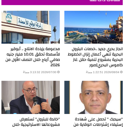
انجاز بحري جديد ..خدمات البترول
مدعومة بزيادة الانتاج .. أبوقير
البحرية تنهي أعمال إنزال الخطوط
للأسمدة تحقق 10.01 مليار جنيه
البحرية بمشروع تنمية حقل غاز
صافي أرباح خلال النصف الأول من
كاموس البحري|صور
2026
2026/08/04 1:22:51 مساءً
2026/07/30 3:13:32 مساءً
“سيدبك ” تحصل على شهادة
“خالدة للبترول” تستعرض
إستيفاء إشتراطات الوقاية من
مشروعاتها الاستراتيجية خلال