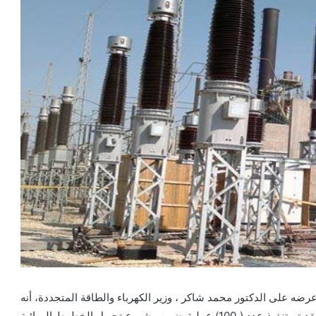
ضه على الدكتور محمد شاكر ، وزير الكهرباء والطاقة المتجددة، أنه
فى اطار حرص الدوله على تأمين المواطنين من المخاطر فقد تم تنفيذ عدد ( 100) عملية ضمن مشروع تحويل الخطوط الهوائية